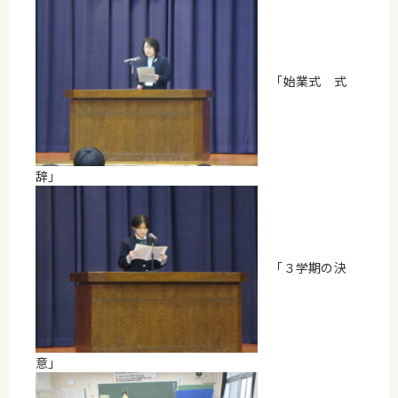
「始業式 式
辞」
「３学期の決
意」