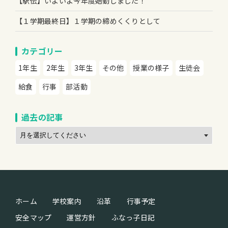
【駅伝】いよいよ今年度始動しました！
【１学期最終日】１学期の締めくくりとして
カテゴリー
1年生
2年生
3年生
その他
授業の様子
生徒会
給食
行事
部活動
過去の記事
ホーム
学校案内
沿革
行事予定
安全マップ
運営方針
ふなっ子日記