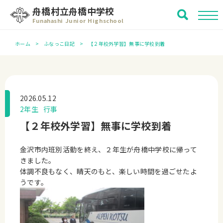
舟橋村立舟橋中学校
Funahashi Junior Highschool
ホーム
ふなっこ日記
【２年校外学習】無事に学校到着
2026.05.12
2年生
行事
【２年校外学習】無事に学校到着
金沢市内班別活動を終え、２年生が舟橋中学校に帰って
きました。
体調不良もなく、晴天のもと、楽しい時間を過ごせたよ
うです。