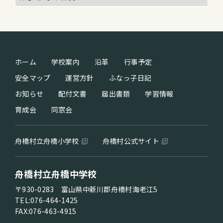
ホーム
学校案内
沿革
行事予定
安全マップ
運営方針
ふなっ子日記
お知らせ
配付文書
届出書類
学習情報
育成会
同窓会
舟橋村立舟橋小学校
舟橋村公式サイト
舟橋村立舟橋中学校
〒930-0283 富山県中新川郡舟橋村海老江5
TEL:076-464-1425
FAX:076-463-4915