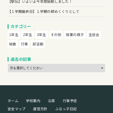
【駅伝】いよいよ今年度始動しました！
【１学期最終日】１学期の締めくくりとして
カテゴリー
1年生
2年生
3年生
その他
授業の様子
生徒会
給食
行事
部活動
過去の記事
ホーム
学校案内
沿革
行事予定
安全マップ
運営方針
ふなっ子日記