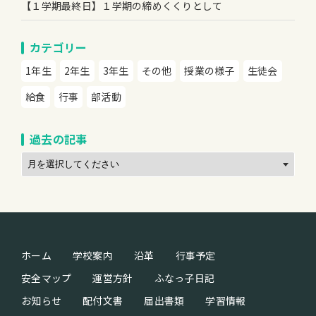
【１学期最終日】１学期の締めくくりとして
カテゴリー
1年生
2年生
3年生
その他
授業の様子
生徒会
給食
行事
部活動
過去の記事
ホーム
学校案内
沿革
行事予定
安全マップ
運営方針
ふなっ子日記
お知らせ
配付文書
届出書類
学習情報